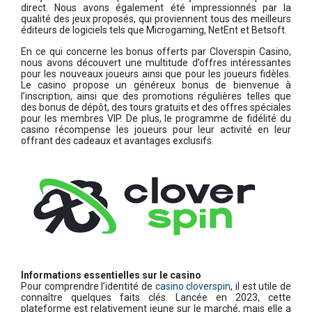
direct. Nous avons également été impressionnés par la
qualité des jeux proposés, qui proviennent tous des meilleurs
éditeurs de logiciels tels que Microgaming, NetEnt et Betsoft.
En ce qui concerne les bonus offerts par Cloverspin Casino,
nous avons découvert une multitude d’offres intéressantes
pour les nouveaux joueurs ainsi que pour les joueurs fidèles.
Le casino propose un généreux bonus de bienvenue à
l’inscription, ainsi que des promotions régulières telles que
des bonus de dépôt, des tours gratuits et des offres spéciales
pour les membres VIP. De plus, le programme de fidélité du
casino récompense les joueurs pour leur activité en leur
offrant des cadeaux et avantages exclusifs.
Informations essentielles sur le casino
Pour comprendre l’identité de
casino cloverspin
, il est utile de
connaître quelques faits clés. Lancée en 2023, cette
plateforme est relativement jeune sur le marché, mais elle a