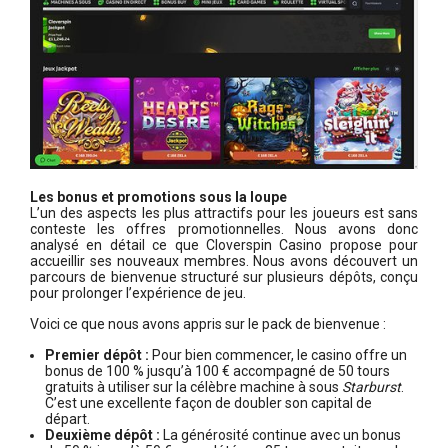
Les bonus et promotions sous la loupe
L’un des aspects les plus attractifs pour les joueurs est sans
conteste les offres promotionnelles. Nous avons donc
analysé en détail ce que Cloverspin Casino propose pour
accueillir ses nouveaux membres. Nous avons découvert un
parcours de bienvenue structuré sur plusieurs dépôts, conçu
pour prolonger l’expérience de jeu.
Voici ce que nous avons appris sur le pack de bienvenue :
Premier dépôt :
Pour bien commencer, le casino offre un
bonus de 100 % jusqu’à 100 € accompagné de 50 tours
gratuits à utiliser sur la célèbre machine à sous
Starburst
.
C’est une excellente façon de doubler son capital de
départ.
Deuxième dépôt :
La générosité continue avec un bonus