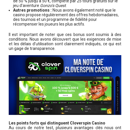
de 50 % jusqu’à 50 €, complété par 25 tours gratuits sur le
jeu d’aventure
Gonzo’s Quest
.
Autres promotions :
Nous avons également noté que le
casino propose régulièrement des offres hebdomadaires,
des tournois et un programme de fidélité pour
récompenser les joueurs les plus actifs.
Il est important de noter que ces bonus sont soumis à des
conditions. Nous avons découvert que les exigences de mise
et les délais d’utilisation sont clairement indiqués, ce qui est
un gage de transparence.
Les points forts qui distinguent Cloverspin Casino
Au cours de notre test, plusieurs avantages clés nous ont