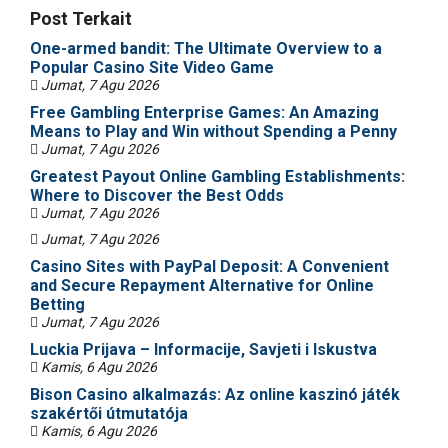
Post Terkait
One-armed bandit: The Ultimate Overview to a
Popular Casino Site Video Game
Jumat, 7 Agu 2026
Free Gambling Enterprise Games: An Amazing
Means to Play and Win without Spending a Penny
Jumat, 7 Agu 2026
Greatest Payout Online Gambling Establishments:
Where to Discover the Best Odds
Jumat, 7 Agu 2026
Jumat, 7 Agu 2026
Casino Sites with PayPal Deposit: A Convenient
and Secure Repayment Alternative for Online
Betting
Jumat, 7 Agu 2026
Luckia Prijava – Informacije, Savjeti i Iskustva
Kamis, 6 Agu 2026
Bison Casino alkalmazás: Az online kaszinó játék
szakértői útmutatója
Kamis, 6 Agu 2026