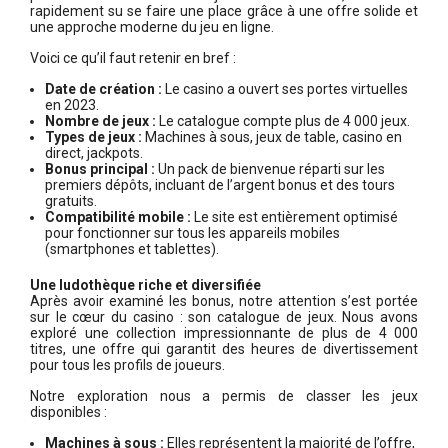
rapidement su se faire une place grâce à une offre solide et
une approche moderne du jeu en ligne.
Voici ce qu’il faut retenir en bref :
Date de création :
Le casino a ouvert ses portes virtuelles
en 2023.
Nombre de jeux :
Le catalogue compte plus de 4 000 jeux.
Types de jeux :
Machines à sous, jeux de table, casino en
direct, jackpots.
Bonus principal :
Un pack de bienvenue réparti sur les
premiers dépôts, incluant de l’argent bonus et des tours
gratuits.
Compatibilité mobile :
Le site est entièrement optimisé
pour fonctionner sur tous les appareils mobiles
(smartphones et tablettes).
Une ludothèque riche et diversifiée
Après avoir examiné les bonus, notre attention s’est portée
sur le cœur du casino : son catalogue de jeux. Nous avons
exploré une collection impressionnante de plus de 4 000
titres, une offre qui garantit des heures de divertissement
pour tous les profils de joueurs.
Notre exploration nous a permis de classer les jeux
disponibles :
Machines à sous :
Elles représentent la majorité de l’offre,