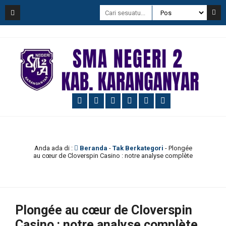
Anda ada di :
Beranda
-
Tak Berkategori
-
Plongée
au cœur de Cloverspin Casino : notre analyse complète
Plongée au cœur de Cloverspin
Casino : notre analyse complète