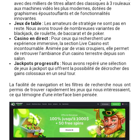
avec des milliers de titres allant des classiques à 3 rouleaux
aux machines vidéo les plus modernes, dotées de
graphismes époustouflants et de fonctionnalités
innovantes.
Jeux de table :
Les amateurs de stratégie ne sont pas en
reste. Nous avons trouvé de nombreuses variantes de
blackjack, de roulette, de baccarat et de poker.
Casino en direct :
Pour ceux qui recherchent une
expérience immersive, la section Live Casino est
incontournable. Animée par de vrais croupiers, elle permet
de retrouver l’ambiance d’un casino terrestre depuis son
salon.
Jackpots progressifs :
Nous avons repéré une sélection
de jeux à jackpot qui offrent la possibilité de décrocher des
gains colossaux en un seul tour.
La facilité de navigation et les filtres de recherche nous ont
permis de trouver rapidement les jeux qui nous intéressaient,
ce qui témoigne d’une interface bien pensée.