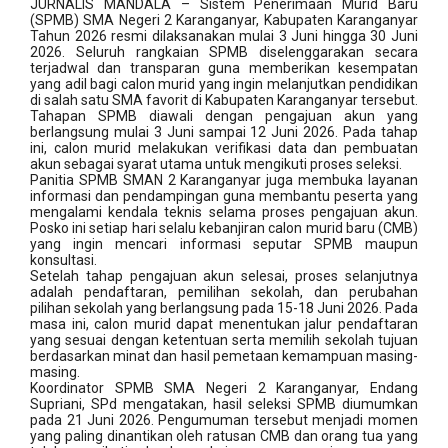
JURNALIS MANDALA – Sistem Penerimaan Murid Baru
(SPMB) SMA Negeri 2 Karanganyar, Kabupaten Karanganyar
Tahun 2026 resmi dilaksanakan mulai 3 Juni hingga 30 Juni
2026. Seluruh rangkaian SPMB diselenggarakan secara
terjadwal dan transparan guna memberikan kesempatan
yang adil bagi calon murid yang ingin melanjutkan pendidikan
di salah satu SMA favorit di Kabupaten Karanganyar tersebut.
Tahapan SPMB diawali dengan pengajuan akun yang
berlangsung mulai 3 Juni sampai 12 Juni 2026. Pada tahap
ini, calon murid melakukan verifikasi data dan pembuatan
akun sebagai syarat utama untuk mengikuti proses seleksi.
Panitia SPMB SMAN 2 Karanganyar juga membuka layanan
informasi dan pendampingan guna membantu peserta yang
mengalami kendala teknis selama proses pengajuan akun.
Posko ini setiap hari selalu kebanjiran calon murid baru (CMB)
yang ingin mencari informasi seputar SPMB maupun
konsultasi.
Setelah tahap pengajuan akun selesai, proses selanjutnya
adalah pendaftaran, pemilihan sekolah, dan perubahan
pilihan sekolah yang berlangsung pada 15-18 Juni 2026. Pada
masa ini, calon murid dapat menentukan jalur pendaftaran
yang sesuai dengan ketentuan serta memilih sekolah tujuan
berdasarkan minat dan hasil pemetaan kemampuan masing-
masing.
Koordinator SPMB SMA Negeri 2 Karanganyar, Endang
Supriani, SPd mengatakan, hasil seleksi SPMB diumumkan
pada 21 Juni 2026. Pengumuman tersebut menjadi momen
yang paling dinantikan oleh ratusan CMB dan orang tua yang