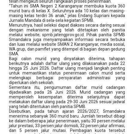
telah mengikuti seluruh rangkaian proses penerimaan.
“Tahun ini SMA Negeri 2 Karanganyar membuka kuota 360
murid baru di kelas X. Seluruhnya ada 10 kelas dan masing-
masing kelas terdiri 36 anak,’’ jelas Endang Supriani kepada
Jurnalis Mandala di sela-sela kegiatan SPMB.
Menurutnya, hasil seleksi dapat diakses secara daring sesuai
dengan mekanisme yang telah ditetapkan oleh panitia
melalui website; spmb.jatengprov.go.id. Pihak panitia SPMB
Smandakra juga menyampaikan informasi secara terbuka
dan luas melalui website SMAN 2 Karanganyar, media sosial,
WA grup, dan pamflet yang ditempel di bagian depan gedung
SMA.
Bagi calon murid yang dinyatakan diterima, tahapan
berikutnya adalah daftar ulang yang dilaksanakan pada 22
hingga 25 Juni 2026. Daftar ulang menjadi langkah penting
untuk memastikan status penerimaan calon murid serta
melengkapi berbagai persyaratan administrasi yang
diperlukan oleh sekolah.
Sementara itu, pengumuman daftar murid cadangan
dijadwalkan pada 26 Juni 2026. Murid cadangan yang
memperoleh kesempatan diterima selanjutnya dapat
melakukan daftar ulang pada 29-30 Juni 2026 sesuai jadwal
yang telah ditentukan oleh panitia SPMB.
Disebutkan, pada tahun ajaran 2026/2027, Smandakra
menerima sebanyak 360 murid baru. Jumlah tersebut dibagi
ke dalam beberapa jalur penerimaan, yaitu 30 persen melalui
jalur prestasi, 33 persen jalur domisili, 32 persen jalur afirmasi,
dan 5 persen jalur mutasi. Pembagian kuota tersebut