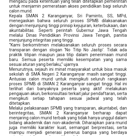
mengacu pada ketentuan yang telah ditetapkan pemerintah
untuk menjamin pemerataan akses pendidikan bagi seluruh
calon murid.
Kepala SMAN 2 Karanganyar, Sri Paminto, SS, MPd,
menegaskan bahwa seluruh proses SPMB dilaksanakan
dengan menjunjung tinggi prinsip kejujuran, keterbukaan, dan
akuntabilitas. Seperti perintah Gubernur Jawa Tengah
melalui Dinas Pendidikan Provinsi Jawa Tengah, panitia
menjunjung integritas yang tinggi.
“Kami berkomitmen melaksanakan seluruh proses secara
transparan dengan slogan ‘No Titip No Jastip’. Tidak ada
praktik titipan maupun jasa titip dalam penerimaan murid
baru. Semua peserta memiliki kesempatan yang sama
sesuai aturan yang berlaku,” ujarnya.
Menurutnya, sejauh ini minat masyarakat untuk bisa masuk
sekolah di SMA Negeri 2 Karanganyar masih sangat tinggi.
Antusias calon murid untuk mengikuti seluruh rangkaian
proses SPMB di SMAN 2 Karanganyar sangat tinggi. Hal ini
terlihat dari banyaknya peserta yang aktif melakukan
pengajuan akun, berkonsultasi terkait jalur pendaftaran, serta
mengikuti setiap tahapan sesuai jadwal yang telah
ditetapkan.
Melalui pelaksanaan SPMB yang transparan, akuntabel, dan
berintegritas, SMAN 2 Karanganyar berharap dapat
menjaring calon murid terbaik yang tidak hanya unggul dalam
bidang akademik dan non-akademik. Diharapkan para murid
juga memiliki karakter kuat, semangat berprestasi, serta
mampu menjadi generasi penerus bangsa yang berdaya