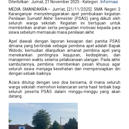
Diterbitkan :
Jumat, 21 November 2025
- Kategori :
Informasi
MEDIA SMANDAKRA— Jum’at, [21/11/2025]. SMA Negeri 2
Karanganyar menyelenggarakan apel pembukaan kegiatan
Penilaian Sumatif Akhir Semester (PSAS) yang diikuti oleh
seluruh warga sekolah. Kegiatan ini bertujuan untuk
memberikan arahan serta penguatan motivasi kepada para
siswa sebelum memasuki masa penilaian akhir.
Apel diawali dengan laporan kesiapan dari panitia PSAS
dimana yang bertindak sebagai pembina apel adalah Bapak
Widodo, kemudian dilanjutkan amanat pembina apel yang
menekankan pentingnya kejujuran, kedisiplinan, dan
manajemen waktu selama pelaksanaan ulangan. Pada akhir
sambutannya, pembina memberikan pesan khusus agar
seluruh siswa menjaga kesehatan dan mempersiapkan diri
dengan sebaik-baiknya.
Acara ditutup dengan sesi doa bersama, di mana seluruh
warga sekolah memohon kelancaran serta hasil terbaik bagi
seluruh peserta PSAS dalam minggu-minggu yang akan
datang.