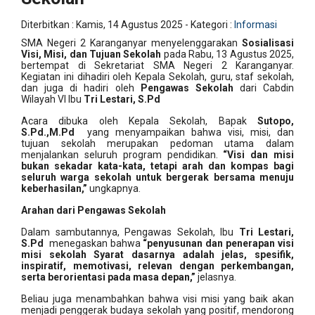
Diterbitkan :
Kamis, 14 Agustus 2025
- Kategori :
Informasi
SMA Negeri 2 Karanganyar menyelenggarakan
Sosialisasi
Visi, Misi, dan Tujuan Sekolah
pada Rabu, 13 Agustus 2025,
bertempat di Sekretariat SMA Negeri 2 Karanganyar.
Kegiatan ini dihadiri oleh Kepala Sekolah, guru, staf sekolah,
dan juga di hadiri oleh
Pengawas Sekolah
dari Cabdin
Wilayah VI Ibu
Tri Lestari, S.Pd
Acara dibuka oleh Kepala Sekolah, Bapak
Sutopo,
S.Pd.,M.Pd
yang menyampaikan bahwa visi, misi, dan
tujuan sekolah merupakan pedoman utama dalam
menjalankan seluruh program pendidikan.
“Visi dan misi
bukan sekadar kata-kata, tetapi arah dan kompas bagi
seluruh warga sekolah untuk bergerak bersama menuju
keberhasilan,”
ungkapnya.
Arahan dari Pengawas Sekolah
Dalam sambutannya, Pengawas Sekolah, Ibu
Tri Lestari,
S.Pd
menegaskan bahwa
“penyusunan dan penerapan visi
misi sekolah Syarat dasarnya adalah jelas, spesifik,
inspiratif, memotivasi, relevan dengan perkembangan,
serta berorientasi pada masa depan,”
jelasnya.
Beliau juga menambahkan bahwa visi misi yang baik akan
menjadi penggerak budaya sekolah yang positif, mendorong