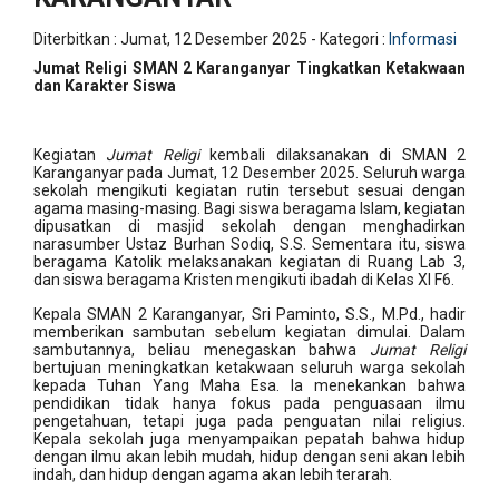
Diterbitkan :
Jumat, 12 Desember 2025
- Kategori :
Informasi
Jumat Religi SMAN 2 Karanganyar Tingkatkan Ketakwaan
dan Karakter Siswa
Kegiatan
Jumat Religi
kembali dilaksanakan di SMAN 2
Karanganyar pada Jumat, 12 Desember 2025. Seluruh warga
sekolah mengikuti kegiatan rutin tersebut sesuai dengan
agama masing-masing. Bagi siswa beragama Islam, kegiatan
dipusatkan di masjid sekolah dengan menghadirkan
narasumber Ustaz Burhan Sodiq, S.S. Sementara itu, siswa
beragama Katolik melaksanakan kegiatan di Ruang Lab 3,
dan siswa beragama Kristen mengikuti ibadah di Kelas XI F6.
Kepala SMAN 2 Karanganyar, Sri Paminto, S.S., M.Pd., hadir
memberikan sambutan sebelum kegiatan dimulai. Dalam
sambutannya, beliau menegaskan bahwa
Jumat Religi
bertujuan meningkatkan ketakwaan seluruh warga sekolah
kepada Tuhan Yang Maha Esa. Ia menekankan bahwa
pendidikan tidak hanya fokus pada penguasaan ilmu
pengetahuan, tetapi juga pada penguatan nilai religius.
Kepala sekolah juga menyampaikan pepatah bahwa hidup
dengan ilmu akan lebih mudah, hidup dengan seni akan lebih
indah, dan hidup dengan agama akan lebih terarah.