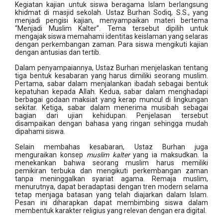
Kegiatan kajian untuk siswa beragama Islam berlangsung
khidmat di masjid sekolah. Ustaz Burhan Sodiq, S.S., yang
menjadi pengisi kajian, menyampaikan materi bertema
“Menjadi Muslim Kalter”. Tema tersebut dipilih untuk
mengajak siswa memahami identitas keislaman yang selaras
dengan perkembangan zaman. Para siswa mengikuti kajian
dengan antusias dan tertib.
Dalam penyampaiannya, Ustaz Burhan menjelaskan tentang
tiga bentuk kesabaran yang harus dimiliki seorang muslim.
Pertama, sabar dalam menjalankan ibadah sebagai bentuk
kepatuhan kepada Allah. Kedua, sabar dalam menghadapi
berbagai godaan maksiat yang kerap muncul di lingkungan
sekitar. Ketiga, sabar dalam menerima musibah sebagai
bagian dari ujian kehidupan. Penjelasan tersebut
disampaikan dengan bahasa yang ringan sehingga mudah
dipahami siswa.
Selain membahas kesabaran, Ustaz Burhan juga
menguraikan konsep
muslim kalter
yang ia maksudkan. Ia
menekankan bahwa seorang muslim harus memiliki
pemikiran terbuka dan mengikuti perkembangan zaman
tanpa meninggalkan syariat agama. Remaja muslim,
menurutnya, dapat beradaptasi dengan tren modern selama
tetap menjaga batasan yang telah diajarkan dalam Islam.
Pesan ini diharapkan dapat membimbing siswa dalam
membentuk karakter religius yang relevan dengan era digital.