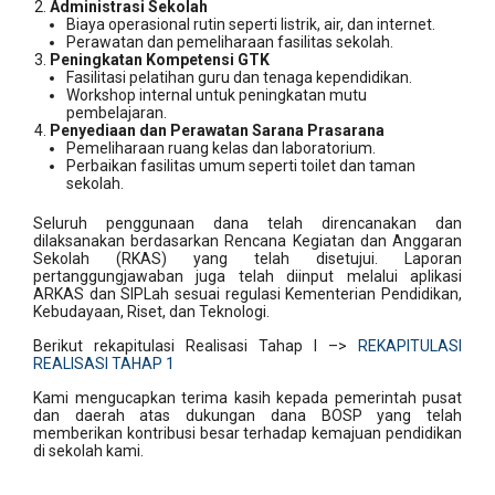
Administrasi Sekolah
Biaya operasional rutin seperti listrik, air, dan internet.
Perawatan dan pemeliharaan fasilitas sekolah.
Peningkatan Kompetensi GTK
Fasilitasi pelatihan guru dan tenaga kependidikan.
Workshop internal untuk peningkatan mutu
pembelajaran.
Penyediaan dan Perawatan Sarana Prasarana
Pemeliharaan ruang kelas dan laboratorium.
Perbaikan fasilitas umum seperti toilet dan taman
sekolah.
Seluruh penggunaan dana telah direncanakan dan
dilaksanakan berdasarkan Rencana Kegiatan dan Anggaran
Sekolah (RKAS) yang telah disetujui. Laporan
pertanggungjawaban juga telah diinput melalui aplikasi
ARKAS dan SIPLah sesuai regulasi Kementerian Pendidikan,
Kebudayaan, Riset, dan Teknologi.
Berikut rekapitulasi Realisasi Tahap I –>
REKAPITULASI
REALISASI TAHAP 1
Kami mengucapkan terima kasih kepada pemerintah pusat
dan daerah atas dukungan dana BOSP yang telah
memberikan kontribusi besar terhadap kemajuan pendidikan
di sekolah kami.