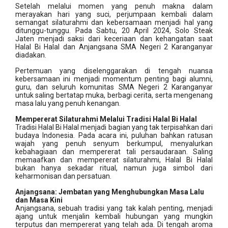
Setelah melalui momen yang penuh makna dalam
merayakan hari yang suci, perjumpaan kembali dalam
semangat silaturahmi dan kebersamaan menjadi hal yang
ditunggu-tunggu. Pada Sabtu, 20 April 2024, Solo Steak
Jaten menjadi saksi dari keceriaan dan kehangatan saat
Halal Bi Halal dan Anjangsana SMA Negeri 2 Karanganyar
diadakan.
Pertemuan yang diselenggarakan di tengah nuansa
kebersamaan ini menjadi momentum penting bagi alumni,
guru, dan seluruh komunitas SMA Negeri 2 Karanganyar
untuk saling bertatap muka, berbagi cerita, serta mengenang
masa lalu yang penuh kenangan.
Mempererat Silaturahmi Melalui Tradisi Halal Bi Halal
Tradisi Halal Bi Halal menjadi bagian yang tak terpisahkan dari
budaya Indonesia. Pada acara ini, puluhan bahkan ratusan
wajah yang penuh senyum berkumpul, menyalurkan
kebahagiaan dan mempererat tali persaudaraan. Saling
memaafkan dan mempererat silaturahmi, Halal Bi Halal
bukan hanya sekadar ritual, namun juga simbol dari
keharmonisan dan persatuan.
Anjangsana: Jembatan yang Menghubungkan Masa Lalu
dan Masa Kini
Anjangsana, sebuah tradisi yang tak kalah penting, menjadi
ajang untuk menjalin kembali hubungan yang mungkin
terputus dan mempererat yang telah ada. Di tengah aroma