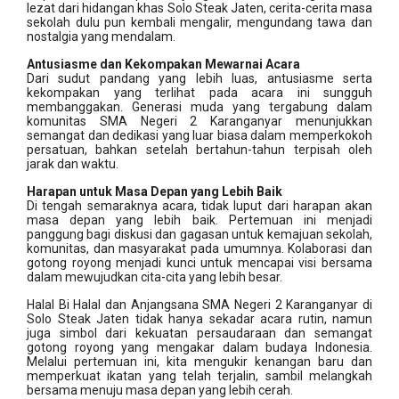
lezat dari hidangan khas Solo Steak Jaten, cerita-cerita masa
sekolah dulu pun kembali mengalir, mengundang tawa dan
nostalgia yang mendalam.
Antusiasme dan Kekompakan Mewarnai Acara
Dari sudut pandang yang lebih luas, antusiasme serta
kekompakan yang terlihat pada acara ini sungguh
membanggakan. Generasi muda yang tergabung dalam
komunitas SMA Negeri 2 Karanganyar menunjukkan
semangat dan dedikasi yang luar biasa dalam memperkokoh
persatuan, bahkan setelah bertahun-tahun terpisah oleh
jarak dan waktu.
Harapan untuk Masa Depan yang Lebih Baik
Di tengah semaraknya acara, tidak luput dari harapan akan
masa depan yang lebih baik. Pertemuan ini menjadi
panggung bagi diskusi dan gagasan untuk kemajuan sekolah,
komunitas, dan masyarakat pada umumnya. Kolaborasi dan
gotong royong menjadi kunci untuk mencapai visi bersama
dalam mewujudkan cita-cita yang lebih besar.
Halal Bi Halal dan Anjangsana SMA Negeri 2 Karanganyar di
Solo Steak Jaten tidak hanya sekadar acara rutin, namun
juga simbol dari kekuatan persaudaraan dan semangat
gotong royong yang mengakar dalam budaya Indonesia.
Melalui pertemuan ini, kita mengukir kenangan baru dan
memperkuat ikatan yang telah terjalin, sambil melangkah
bersama menuju masa depan yang lebih cerah.